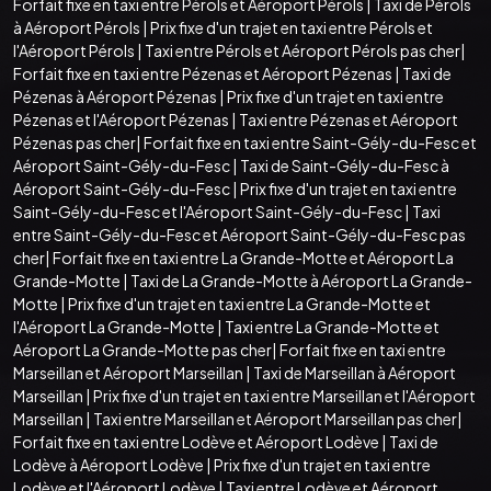
Forfait fixe en taxi entre Pérols et Aéroport Pérols
|
Taxi de Pérols
à Aéroport Pérols
|
Prix fixe d'un trajet en taxi entre Pérols et
l'Aéroport Pérols
|
Taxi entre Pérols et Aéroport Pérols pas cher
|
Forfait fixe en taxi entre Pézenas et Aéroport Pézenas
|
Taxi de
Pézenas à Aéroport Pézenas
|
Prix fixe d'un trajet en taxi entre
Pézenas et l'Aéroport Pézenas
|
Taxi entre Pézenas et Aéroport
Pézenas pas cher
|
Forfait fixe en taxi entre Saint-Gély-du-Fesc et
Aéroport Saint-Gély-du-Fesc
|
Taxi de Saint-Gély-du-Fesc à
Aéroport Saint-Gély-du-Fesc
|
Prix fixe d'un trajet en taxi entre
Saint-Gély-du-Fesc et l'Aéroport Saint-Gély-du-Fesc
|
Taxi
entre Saint-Gély-du-Fesc et Aéroport Saint-Gély-du-Fesc pas
cher
|
Forfait fixe en taxi entre La Grande-Motte et Aéroport La
Grande-Motte
|
Taxi de La Grande-Motte à Aéroport La Grande-
Motte
|
Prix fixe d'un trajet en taxi entre La Grande-Motte et
l'Aéroport La Grande-Motte
|
Taxi entre La Grande-Motte et
Aéroport La Grande-Motte pas cher
|
Forfait fixe en taxi entre
Marseillan et Aéroport Marseillan
|
Taxi de Marseillan à Aéroport
Marseillan
|
Prix fixe d'un trajet en taxi entre Marseillan et l'Aéroport
Marseillan
|
Taxi entre Marseillan et Aéroport Marseillan pas cher
|
Forfait fixe en taxi entre Lodève et Aéroport Lodève
|
Taxi de
Lodève à Aéroport Lodève
|
Prix fixe d'un trajet en taxi entre
Lodève et l'Aéroport Lodève
|
Taxi entre Lodève et Aéroport