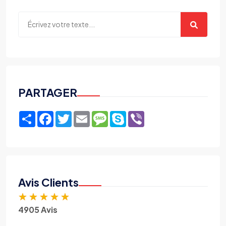
PARTAGER
Share
Facebook
Twitter
Email
Message
Skype
Viber
Avis Clients
★
★
★
★
★
4905 Avis