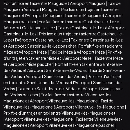
Forfait fixe en taxi entre Mauguio et Aéroport Mauguio
|
Taxi de
Mauguio à Aéroport Mauguio
|
Prix fixe d'un trajet en taxi entre
Mauguio et l'Aéroport Mauguio
|
Taxi entre Mauguio et Aéroport
Mauguio pas cher
|
Forfait fixe en taxi entre Castelnau-le-Lez et
Aéroport Castelnau-le-Lez
|
Taxi de Castelnau-le-Lez à Aéroport
Castelnau-le-Lez
|
Prix fixe d'un trajet en taxi entre Castelnau-le-
Lez et l'Aéroport Castelnau-le-Lez
|
Taxi entre Castelnau-le-Lez
et Aéroport Castelnau-le-Lez pas cher
|
Forfait fixe en taxi entre
Mèze et Aéroport Mèze
|
Taxi de Mèze à Aéroport Mèze
|
Prix fixe
d'un trajet en taxi entre Mèze et l'Aéroport Mèze
|
Taxi entre Mèze
et Aéroport Mèze pas cher
|
Forfait fixe en taxi entre Saint-Jean-
de-Védas et Aéroport Saint-Jean-de-Védas
|
Taxi de Saint-Jean-
de-Védas à Aéroport Saint-Jean-de-Védas
|
Prix fixe d'un trajet
en taxi entre Saint-Jean-de-Védas et l'Aéroport Saint-Jean-de-
Védas
|
Taxi entre Saint-Jean-de-Védas et Aéroport Saint-Jean-
de-Védas pas cher
|
Forfait fixe en taxi entre Villeneuve-lès-
Maguelone et Aéroport Villeneuve-lès-Maguelone
|
Taxi de
Villeneuve-lès-Maguelone à Aéroport Villeneuve-lès-Maguelone
|
Prix fixe d'un trajet en taxi entre Villeneuve-lès-Maguelone et
l'Aéroport Villeneuve-lès-Maguelone
|
Taxi entre Villeneuve-lès-
Maguelone et Aéroport Villeneuve-lès-Maguelone pas cher
|