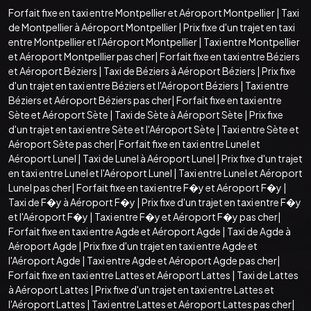
Forfait fixe en taxi entre Montpellier et Aéroport Montpellier
|
Taxi
de Montpellier à Aéroport Montpellier
|
Prix fixe d'un trajet en taxi
entre Montpellier et l'Aéroport Montpellier
|
Taxi entre Montpellier
et Aéroport Montpellier pas cher
|
Forfait fixe en taxi entre Béziers
et Aéroport Béziers
|
Taxi de Béziers à Aéroport Béziers
|
Prix fixe
d'un trajet en taxi entre Béziers et l'Aéroport Béziers
|
Taxi entre
Béziers et Aéroport Béziers pas cher
|
Forfait fixe en taxi entre
Sète et Aéroport Sète
|
Taxi de Sète à Aéroport Sète
|
Prix fixe
d'un trajet en taxi entre Sète et l'Aéroport Sète
|
Taxi entre Sète et
Aéroport Sète pas cher
|
Forfait fixe en taxi entre Lunel et
Aéroport Lunel
|
Taxi de Lunel à Aéroport Lunel
|
Prix fixe d'un trajet
en taxi entre Lunel et l'Aéroport Lunel
|
Taxi entre Lunel et Aéroport
Lunel pas cher
|
Forfait fixe en taxi entre F�y et Aéroport F�y
|
Taxi de F�y à Aéroport F�y
|
Prix fixe d'un trajet en taxi entre F�y
et l'Aéroport F�y
|
Taxi entre F�y et Aéroport F�y pas cher
|
Forfait fixe en taxi entre Agde et Aéroport Agde
|
Taxi de Agde à
Aéroport Agde
|
Prix fixe d'un trajet en taxi entre Agde et
l'Aéroport Agde
|
Taxi entre Agde et Aéroport Agde pas cher
|
Forfait fixe en taxi entre Lattes et Aéroport Lattes
|
Taxi de Lattes
à Aéroport Lattes
|
Prix fixe d'un trajet en taxi entre Lattes et
l'Aéroport Lattes
|
Taxi entre Lattes et Aéroport Lattes pas cher
|