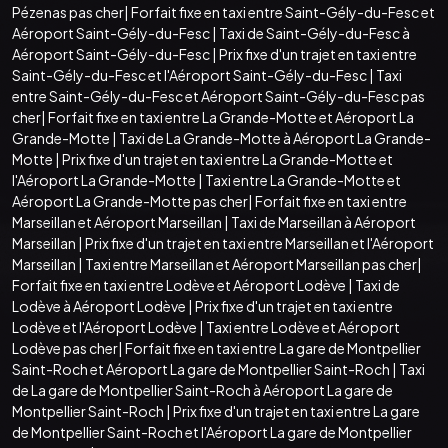
Pézenas pas cher
|
Forfait fixe en taxi entre Saint-Gély-du-Fesc et
Aéroport Saint-Gély-du-Fesc
|
Taxi de Saint-Gély-du-Fesc à
Aéroport Saint-Gély-du-Fesc
|
Prix fixe d'un trajet en taxi entre
Saint-Gély-du-Fesc et l'Aéroport Saint-Gély-du-Fesc
|
Taxi
entre Saint-Gély-du-Fesc et Aéroport Saint-Gély-du-Fesc pas
cher
|
Forfait fixe en taxi entre La Grande-Motte et Aéroport La
Grande-Motte
|
Taxi de La Grande-Motte à Aéroport La Grande-
Motte
|
Prix fixe d'un trajet en taxi entre La Grande-Motte et
l'Aéroport La Grande-Motte
|
Taxi entre La Grande-Motte et
Aéroport La Grande-Motte pas cher
|
Forfait fixe en taxi entre
Marseillan et Aéroport Marseillan
|
Taxi de Marseillan à Aéroport
Marseillan
|
Prix fixe d'un trajet en taxi entre Marseillan et l'Aéroport
Marseillan
|
Taxi entre Marseillan et Aéroport Marseillan pas cher
|
Forfait fixe en taxi entre Lodève et Aéroport Lodève
|
Taxi de
Lodève à Aéroport Lodève
|
Prix fixe d'un trajet en taxi entre
Lodève et l'Aéroport Lodève
|
Taxi entre Lodève et Aéroport
Lodève pas cher
|
Forfait fixe en taxi entre La gare de Montpellier
Saint-Roch et Aéroport La gare de Montpellier Saint-Roch
|
Taxi
de La gare de Montpellier Saint-Roch à Aéroport La gare de
Montpellier Saint-Roch
|
Prix fixe d'un trajet en taxi entre La gare
de Montpellier Saint-Roch et l'Aéroport La gare de Montpellier