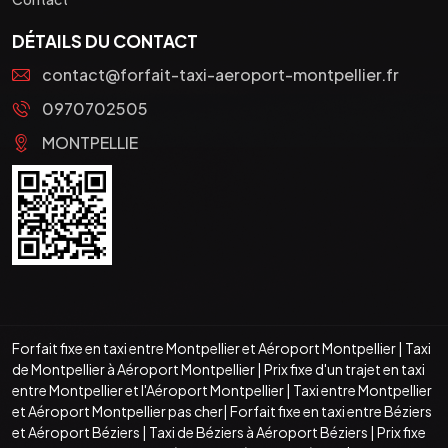
DÉTAILS DU CONTACT
contact@forfait-taxi-aeroport-montpellier.fr
0970702505
MONTPELLIE
Forfait fixe en taxi entre Montpellier et Aéroport Montpellier
|
Taxi
de Montpellier à Aéroport Montpellier
|
Prix fixe d'un trajet en taxi
entre Montpellier et l'Aéroport Montpellier
|
Taxi entre Montpellier
et Aéroport Montpellier pas cher
|
Forfait fixe en taxi entre Béziers
et Aéroport Béziers
|
Taxi de Béziers à Aéroport Béziers
|
Prix fixe