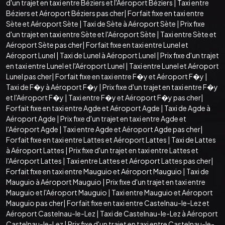
d'un trajet en taxi entre Béziers et l'Aéroport Béziers
|
Taxi entre
Béziers et Aéroport Béziers pas cher
|
Forfait fixe en taxi entre
Sète et Aéroport Sète
|
Taxi de Sète à Aéroport Sète
|
Prix fixe
d'un trajet en taxi entre Sète et l'Aéroport Sète
|
Taxi entre Sète et
Aéroport Sète pas cher
|
Forfait fixe en taxi entre Lunel et
Aéroport Lunel
|
Taxi de Lunel à Aéroport Lunel
|
Prix fixe d'un trajet
en taxi entre Lunel et l'Aéroport Lunel
|
Taxi entre Lunel et Aéroport
Lunel pas cher
|
Forfait fixe en taxi entre F�y et Aéroport F�y
|
Taxi de F�y à Aéroport F�y
|
Prix fixe d'un trajet en taxi entre F�y
et l'Aéroport F�y
|
Taxi entre F�y et Aéroport F�y pas cher
|
Forfait fixe en taxi entre Agde et Aéroport Agde
|
Taxi de Agde à
Aéroport Agde
|
Prix fixe d'un trajet en taxi entre Agde et
l'Aéroport Agde
|
Taxi entre Agde et Aéroport Agde pas cher
|
Forfait fixe en taxi entre Lattes et Aéroport Lattes
|
Taxi de Lattes
à Aéroport Lattes
|
Prix fixe d'un trajet en taxi entre Lattes et
l'Aéroport Lattes
|
Taxi entre Lattes et Aéroport Lattes pas cher
|
Forfait fixe en taxi entre Mauguio et Aéroport Mauguio
|
Taxi de
Mauguio à Aéroport Mauguio
|
Prix fixe d'un trajet en taxi entre
Mauguio et l'Aéroport Mauguio
|
Taxi entre Mauguio et Aéroport
Mauguio pas cher
|
Forfait fixe en taxi entre Castelnau-le-Lez et
Aéroport Castelnau-le-Lez
|
Taxi de Castelnau-le-Lez à Aéroport
Castelnau-le-Lez
|
Prix fixe d'un trajet en taxi entre Castelnau-le-