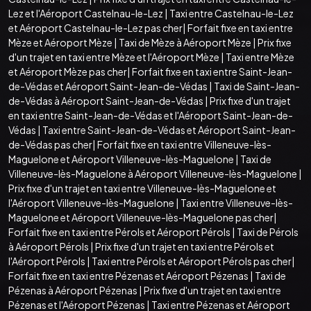
Lez et l'Aéroport Castelnau-le-Lez
|
Taxi entre Castelnau-le-Lez
et Aéroport Castelnau-le-Lez pas cher
|
Forfait fixe en taxi entre
Mèze et Aéroport Mèze
|
Taxi de Mèze à Aéroport Mèze
|
Prix fixe
d'un trajet en taxi entre Mèze et l'Aéroport Mèze
|
Taxi entre Mèze
et Aéroport Mèze pas cher
|
Forfait fixe en taxi entre Saint-Jean-
de-Védas et Aéroport Saint-Jean-de-Védas
|
Taxi de Saint-Jean-
de-Védas à Aéroport Saint-Jean-de-Védas
|
Prix fixe d'un trajet
en taxi entre Saint-Jean-de-Védas et l'Aéroport Saint-Jean-de-
Védas
|
Taxi entre Saint-Jean-de-Védas et Aéroport Saint-Jean-
de-Védas pas cher
|
Forfait fixe en taxi entre Villeneuve-lès-
Maguelone et Aéroport Villeneuve-lès-Maguelone
|
Taxi de
Villeneuve-lès-Maguelone à Aéroport Villeneuve-lès-Maguelone
|
Prix fixe d'un trajet en taxi entre Villeneuve-lès-Maguelone et
l'Aéroport Villeneuve-lès-Maguelone
|
Taxi entre Villeneuve-lès-
Maguelone et Aéroport Villeneuve-lès-Maguelone pas cher
|
Forfait fixe en taxi entre Pérols et Aéroport Pérols
|
Taxi de Pérols
à Aéroport Pérols
|
Prix fixe d'un trajet en taxi entre Pérols et
l'Aéroport Pérols
|
Taxi entre Pérols et Aéroport Pérols pas cher
|
Forfait fixe en taxi entre Pézenas et Aéroport Pézenas
|
Taxi de
Pézenas à Aéroport Pézenas
|
Prix fixe d'un trajet en taxi entre
Pézenas et l'Aéroport Pézenas
|
Taxi entre Pézenas et Aéroport