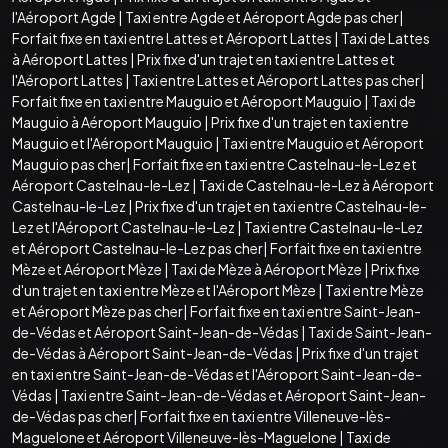
l'Aéroport Agde
|
Taxi entre Agde et Aéroport Agde pas cher
|
Forfait fixe en taxi entre Lattes et Aéroport Lattes
|
Taxi de Lattes
à Aéroport Lattes
|
Prix fixe d'un trajet en taxi entre Lattes et
l'Aéroport Lattes
|
Taxi entre Lattes et Aéroport Lattes pas cher
|
Forfait fixe en taxi entre Mauguio et Aéroport Mauguio
|
Taxi de
Mauguio à Aéroport Mauguio
|
Prix fixe d'un trajet en taxi entre
Mauguio et l'Aéroport Mauguio
|
Taxi entre Mauguio et Aéroport
Mauguio pas cher
|
Forfait fixe en taxi entre Castelnau-le-Lez et
Aéroport Castelnau-le-Lez
|
Taxi de Castelnau-le-Lez à Aéroport
Castelnau-le-Lez
|
Prix fixe d'un trajet en taxi entre Castelnau-le-
Lez et l'Aéroport Castelnau-le-Lez
|
Taxi entre Castelnau-le-Lez
et Aéroport Castelnau-le-Lez pas cher
|
Forfait fixe en taxi entre
Mèze et Aéroport Mèze
|
Taxi de Mèze à Aéroport Mèze
|
Prix fixe
d'un trajet en taxi entre Mèze et l'Aéroport Mèze
|
Taxi entre Mèze
et Aéroport Mèze pas cher
|
Forfait fixe en taxi entre Saint-Jean-
de-Védas et Aéroport Saint-Jean-de-Védas
|
Taxi de Saint-Jean-
de-Védas à Aéroport Saint-Jean-de-Védas
|
Prix fixe d'un trajet
en taxi entre Saint-Jean-de-Védas et l'Aéroport Saint-Jean-de-
Védas
|
Taxi entre Saint-Jean-de-Védas et Aéroport Saint-Jean-
de-Védas pas cher
|
Forfait fixe en taxi entre Villeneuve-lès-
Maguelone et Aéroport Villeneuve-lès-Maguelone
|
Taxi de