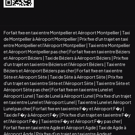
Forfait fixe en taxi entre Montpellier et Aéroport Montpellier
|
Taxi
de Montpellier à Aéroport Montpellier
|
Prix fixe d'un trajet en taxi
entre Montpellier et l'Aéroport Montpellier
|
Taxi entre Montpellier
et Aéroport Montpellier pas cher
|
Forfait fixe en taxi entre Béziers
et Aéroport Béziers
|
Taxi de Béziers à Aéroport Béziers
|
Prix fixe
d'un trajet en taxi entre Béziers et l'Aéroport Béziers
|
Taxi entre
Béziers et Aéroport Béziers pas cher
|
Forfait fixe en taxi entre
Sète et Aéroport Sète
|
Taxi de Sète à Aéroport Sète
|
Prix fixe
d'un trajet en taxi entre Sète et l'Aéroport Sète
|
Taxi entre Sète et
Aéroport Sète pas cher
|
Forfait fixe en taxi entre Lunel et
Aéroport Lunel
|
Taxi de Lunel à Aéroport Lunel
|
Prix fixe d'un trajet
en taxi entre Lunel et l'Aéroport Lunel
|
Taxi entre Lunel et Aéroport
Lunel pas cher
|
Forfait fixe en taxi entre F�y et Aéroport F�y
|
Taxi de F�y à Aéroport F�y
|
Prix fixe d'un trajet en taxi entre F�y
et l'Aéroport F�y
|
Taxi entre F�y et Aéroport F�y pas cher
|
Forfait fixe en taxi entre Agde et Aéroport Agde
|
Taxi de Agde à
Aéroport Agde
|
Prix fixe d'un trajet en taxi entre Agde et