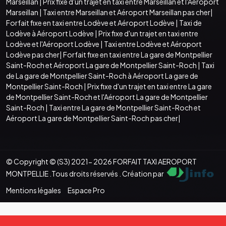
Marseillan
|
Prix fixe d'un trajet en taxi entre Marseillan et l'Aéroport
Marseillan
|
Taxi entre Marseillan et Aéroport Marseillan pas cher
|
Forfait fixe en taxi entre Lodève et Aéroport Lodève
|
Taxi de
Lodève à Aéroport Lodève
|
Prix fixe d'un trajet en taxi entre
Lodève et l'Aéroport Lodève
|
Taxi entre Lodève et Aéroport
Lodève pas cher
|
Forfait fixe en taxi entre La gare de Montpellier
Saint-Roch et Aéroport La gare de Montpellier Saint-Roch
|
Taxi
de La gare de Montpellier Saint-Roch à Aéroport La gare de
Montpellier Saint-Roch
|
Prix fixe d'un trajet en taxi entre La gare
de Montpellier Saint-Roch et l'Aéroport La gare de Montpellier
Saint-Roch
|
Taxi entre La gare de Montpellier Saint-Roch et
Aéroport La gare de Montpellier Saint-Roch pas cher
|
© Copyright © (S3) 2021- 2026 FORFAIT TAXI AEROPORT
MONTPELLIE .Tous droits réservés . Création par
Mentions légales
Espace Pro