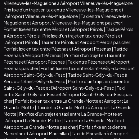
Villeneuve-lès-Maguelone à Aéroport Villeneuve-lès-Maguelone
|
Prix fixe d'un trajet en taxi entre Villeneuve-lès-Maguelone et
l'Aéroport Villeneuve-lès-Maguelone
|
Taxi entre Villeneuve-lès-
Maguelone et Aéroport Villeneuve-lès-Maguelone pas cher
|
Forfait fixe en taxi entre Pérols et Aéroport Pérols
|
Taxi de Pérols
à Aéroport Pérols
|
Prix fixe d'un trajet en taxi entre Pérols et
l'Aéroport Pérols
|
Taxi entre Pérols et Aéroport Pérols pas cher
|
Forfait fixe en taxi entre Pézenas et Aéroport Pézenas
|
Taxi de
Pézenas à Aéroport Pézenas
|
Prix fixe d'un trajet en taxi entre
Pézenas et l'Aéroport Pézenas
|
Taxi entre Pézenas et Aéroport
Pézenas pas cher
|
Forfait fixe en taxi entre Saint-Gély-du-Fesc et
Aéroport Saint-Gély-du-Fesc
|
Taxi de Saint-Gély-du-Fesc à
Aéroport Saint-Gély-du-Fesc
|
Prix fixe d'un trajet en taxi entre
Saint-Gély-du-Fesc et l'Aéroport Saint-Gély-du-Fesc
|
Taxi
entre Saint-Gély-du-Fesc et Aéroport Saint-Gély-du-Fesc pas
cher
|
Forfait fixe en taxi entre La Grande-Motte et Aéroport La
Grande-Motte
|
Taxi de La Grande-Motte à Aéroport La Grande-
Motte
|
Prix fixe d'un trajet en taxi entre La Grande-Motte et
l'Aéroport La Grande-Motte
|
Taxi entre La Grande-Motte et
Aéroport La Grande-Motte pas cher
|
Forfait fixe en taxi entre
Marseillan et Aéroport Marseillan
|
Taxi de Marseillan à Aéroport