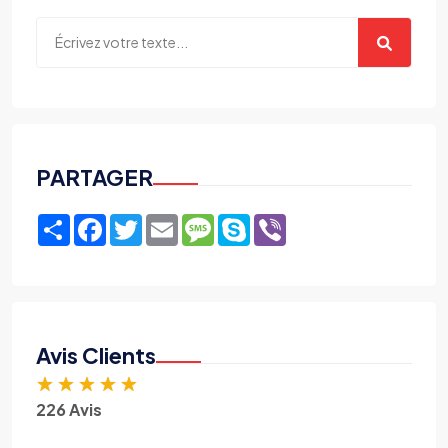
PARTAGER
Share
Facebook
Twitter
Email
Message
Skype
Viber
Avis Clients
★
★
★
★
★
226 Avis