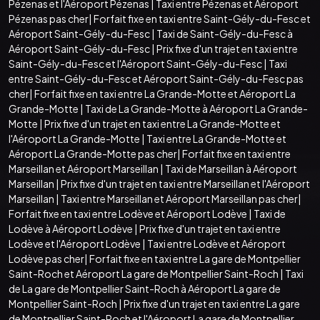
Pézenas et l'Aéroport Pézenas
|
Taxi entre Pézenas et Aéroport
Pézenas pas cher
|
Forfait fixe en taxi entre Saint-Gély-du-Fesc et
Aéroport Saint-Gély-du-Fesc
|
Taxi de Saint-Gély-du-Fesc à
Aéroport Saint-Gély-du-Fesc
|
Prix fixe d'un trajet en taxi entre
Saint-Gély-du-Fesc et l'Aéroport Saint-Gély-du-Fesc
|
Taxi
entre Saint-Gély-du-Fesc et Aéroport Saint-Gély-du-Fesc pas
cher
|
Forfait fixe en taxi entre La Grande-Motte et Aéroport La
Grande-Motte
|
Taxi de La Grande-Motte à Aéroport La Grande-
Motte
|
Prix fixe d'un trajet en taxi entre La Grande-Motte et
l'Aéroport La Grande-Motte
|
Taxi entre La Grande-Motte et
Aéroport La Grande-Motte pas cher
|
Forfait fixe en taxi entre
Marseillan et Aéroport Marseillan
|
Taxi de Marseillan à Aéroport
Marseillan
|
Prix fixe d'un trajet en taxi entre Marseillan et l'Aéroport
Marseillan
|
Taxi entre Marseillan et Aéroport Marseillan pas cher
|
Forfait fixe en taxi entre Lodève et Aéroport Lodève
|
Taxi de
Lodève à Aéroport Lodève
|
Prix fixe d'un trajet en taxi entre
Lodève et l'Aéroport Lodève
|
Taxi entre Lodève et Aéroport
Lodève pas cher
|
Forfait fixe en taxi entre La gare de Montpellier
Saint-Roch et Aéroport La gare de Montpellier Saint-Roch
|
Taxi
de La gare de Montpellier Saint-Roch à Aéroport La gare de
Montpellier Saint-Roch
|
Prix fixe d'un trajet en taxi entre La gare
de Montpellier Saint-Roch et l'Aéroport La gare de Montpellier