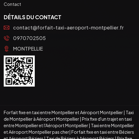
Contact
DÉTAILS DU CONTACT
contact@forfait-taxi-aeroport-montpellier.fr
0970702505
MONTPELLIE
Forfait fixe en taxi entre Montpellier et Aéroport Montpellier
|
Taxi
de Montpellier à Aéroport Montpellier
|
Prix fixe d'un trajet en taxi
entre Montpellier et l'Aéroport Montpellier
|
Taxi entre Montpellier
et Aéroport Montpellier pas cher
|
Forfait fixe en taxi entre Béziers
et Aéroport Béziers
|
Taxi de Béziers à Aéroport Béziers
|
Prix fixe