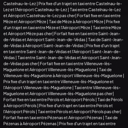
Castelnau-le-Lez
|
Prix fixe d'un trajet en taxi entre Castelnau-le-
Lez et l'Aéroport Castelnau-le-Lez
|
Taxi entre Castelnau-le-Lez
et Aéroport Castelnau-le-Lez pas cher
|
Forfait fixe en taxi entre
Mèze et Aéroport Mèze
|
Taxi de Mèze à Aéroport Mèze
|
Prix fixe
d'un trajet en taxi entre Mèze et l'Aéroport Mèze
|
Taxi entre Mèze
et Aéroport Mèze pas cher
|
Forfait fixe en taxi entre Saint-Jean-
de-Védas et Aéroport Saint-Jean-de-Védas
|
Taxi de Saint-Jean-
de-Védas à Aéroport Saint-Jean-de-Védas
|
Prix fixe d'un trajet
en taxi entre Saint-Jean-de-Védas et l'Aéroport Saint-Jean-de-
Védas
|
Taxi entre Saint-Jean-de-Védas et Aéroport Saint-Jean-
de-Védas pas cher
|
Forfait fixe en taxi entre Villeneuve-lès-
Maguelone et Aéroport Villeneuve-lès-Maguelone
|
Taxi de
Villeneuve-lès-Maguelone à Aéroport Villeneuve-lès-Maguelone
|
Prix fixe d'un trajet en taxi entre Villeneuve-lès-Maguelone et
l'Aéroport Villeneuve-lès-Maguelone
|
Taxi entre Villeneuve-lès-
Maguelone et Aéroport Villeneuve-lès-Maguelone pas cher
|
Forfait fixe en taxi entre Pérols et Aéroport Pérols
|
Taxi de Pérols
à Aéroport Pérols
|
Prix fixe d'un trajet en taxi entre Pérols et
l'Aéroport Pérols
|
Taxi entre Pérols et Aéroport Pérols pas cher
|
Forfait fixe en taxi entre Pézenas et Aéroport Pézenas
|
Taxi de
Pézenas à Aéroport Pézenas
|
Prix fixe d'un trajet en taxi entre