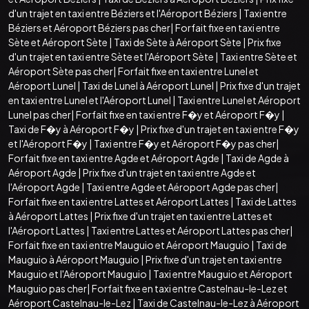
d'un trajet en taxi entre Béziers et l'Aéroport Béziers
|
Taxi entre
Béziers et Aéroport Béziers pas cher
|
Forfait fixe en taxi entre
Sète et Aéroport Sète
|
Taxi de Sète à Aéroport Sète
|
Prix fixe
d'un trajet en taxi entre Sète et l'Aéroport Sète
|
Taxi entre Sète et
Aéroport Sète pas cher
|
Forfait fixe en taxi entre Lunel et
Aéroport Lunel
|
Taxi de Lunel à Aéroport Lunel
|
Prix fixe d'un trajet
en taxi entre Lunel et l'Aéroport Lunel
|
Taxi entre Lunel et Aéroport
Lunel pas cher
|
Forfait fixe en taxi entre F�y et Aéroport F�y
|
Taxi de F�y à Aéroport F�y
|
Prix fixe d'un trajet en taxi entre F�y
et l'Aéroport F�y
|
Taxi entre F�y et Aéroport F�y pas cher
|
Forfait fixe en taxi entre Agde et Aéroport Agde
|
Taxi de Agde à
Aéroport Agde
|
Prix fixe d'un trajet en taxi entre Agde et
l'Aéroport Agde
|
Taxi entre Agde et Aéroport Agde pas cher
|
Forfait fixe en taxi entre Lattes et Aéroport Lattes
|
Taxi de Lattes
à Aéroport Lattes
|
Prix fixe d'un trajet en taxi entre Lattes et
l'Aéroport Lattes
|
Taxi entre Lattes et Aéroport Lattes pas cher
|
Forfait fixe en taxi entre Mauguio et Aéroport Mauguio
|
Taxi de
Mauguio à Aéroport Mauguio
|
Prix fixe d'un trajet en taxi entre
Mauguio et l'Aéroport Mauguio
|
Taxi entre Mauguio et Aéroport
Mauguio pas cher
|
Forfait fixe en taxi entre Castelnau-le-Lez et
Aéroport Castelnau-le-Lez
|
Taxi de Castelnau-le-Lez à Aéroport