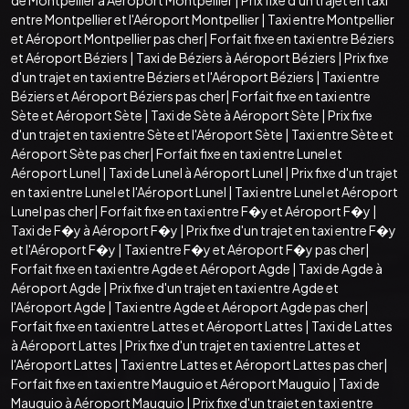
entre Montpellier et l'Aéroport Montpellier
|
Taxi entre Montpellier
et Aéroport Montpellier pas cher
|
Forfait fixe en taxi entre Béziers
et Aéroport Béziers
|
Taxi de Béziers à Aéroport Béziers
|
Prix fixe
d'un trajet en taxi entre Béziers et l'Aéroport Béziers
|
Taxi entre
Béziers et Aéroport Béziers pas cher
|
Forfait fixe en taxi entre
Sète et Aéroport Sète
|
Taxi de Sète à Aéroport Sète
|
Prix fixe
d'un trajet en taxi entre Sète et l'Aéroport Sète
|
Taxi entre Sète et
Aéroport Sète pas cher
|
Forfait fixe en taxi entre Lunel et
Aéroport Lunel
|
Taxi de Lunel à Aéroport Lunel
|
Prix fixe d'un trajet
en taxi entre Lunel et l'Aéroport Lunel
|
Taxi entre Lunel et Aéroport
Lunel pas cher
|
Forfait fixe en taxi entre F�y et Aéroport F�y
|
Taxi de F�y à Aéroport F�y
|
Prix fixe d'un trajet en taxi entre F�y
et l'Aéroport F�y
|
Taxi entre F�y et Aéroport F�y pas cher
|
Forfait fixe en taxi entre Agde et Aéroport Agde
|
Taxi de Agde à
Aéroport Agde
|
Prix fixe d'un trajet en taxi entre Agde et
l'Aéroport Agde
|
Taxi entre Agde et Aéroport Agde pas cher
|
Forfait fixe en taxi entre Lattes et Aéroport Lattes
|
Taxi de Lattes
à Aéroport Lattes
|
Prix fixe d'un trajet en taxi entre Lattes et
l'Aéroport Lattes
|
Taxi entre Lattes et Aéroport Lattes pas cher
|
Forfait fixe en taxi entre Mauguio et Aéroport Mauguio
|
Taxi de
Mauguio à Aéroport Mauguio
|
Prix fixe d'un trajet en taxi entre