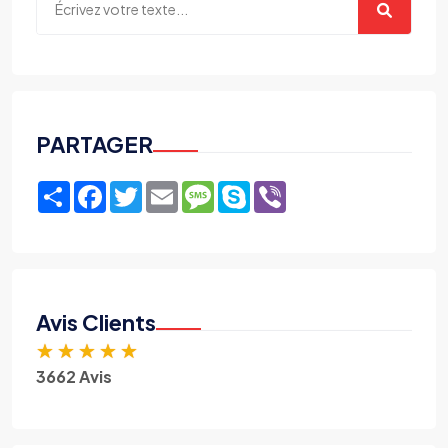
PARTAGER
Share
Facebook
Twitter
Email
Message
Skype
Viber
Avis Clients
★
★
★
★
★
3662 Avis