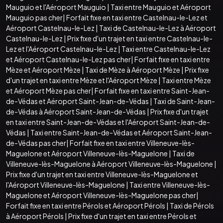
Mauguio et l'Aéroport Mauguio
|
Taxi entre Mauguio et Aéroport
Mauguio pas cher
|
Forfait fixe en taxi entre Castelnau-le-Lez et
Aéroport Castelnau-le-Lez
|
Taxi de Castelnau-le-Lez à Aéroport
Castelnau-le-Lez
|
Prix fixe d'un trajet en taxi entre Castelnau-le-
Lez et l'Aéroport Castelnau-le-Lez
|
Taxi entre Castelnau-le-Lez
et Aéroport Castelnau-le-Lez pas cher
|
Forfait fixe en taxi entre
Mèze et Aéroport Mèze
|
Taxi de Mèze à Aéroport Mèze
|
Prix fixe
d'un trajet en taxi entre Mèze et l'Aéroport Mèze
|
Taxi entre Mèze
et Aéroport Mèze pas cher
|
Forfait fixe en taxi entre Saint-Jean-
de-Védas et Aéroport Saint-Jean-de-Védas
|
Taxi de Saint-Jean-
de-Védas à Aéroport Saint-Jean-de-Védas
|
Prix fixe d'un trajet
en taxi entre Saint-Jean-de-Védas et l'Aéroport Saint-Jean-de-
Védas
|
Taxi entre Saint-Jean-de-Védas et Aéroport Saint-Jean-
de-Védas pas cher
|
Forfait fixe en taxi entre Villeneuve-lès-
Maguelone et Aéroport Villeneuve-lès-Maguelone
|
Taxi de
Villeneuve-lès-Maguelone à Aéroport Villeneuve-lès-Maguelone
|
Prix fixe d'un trajet en taxi entre Villeneuve-lès-Maguelone et
l'Aéroport Villeneuve-lès-Maguelone
|
Taxi entre Villeneuve-lès-
Maguelone et Aéroport Villeneuve-lès-Maguelone pas cher
|
Forfait fixe en taxi entre Pérols et Aéroport Pérols
|
Taxi de Pérols
à Aéroport Pérols
|
Prix fixe d'un trajet en taxi entre Pérols et