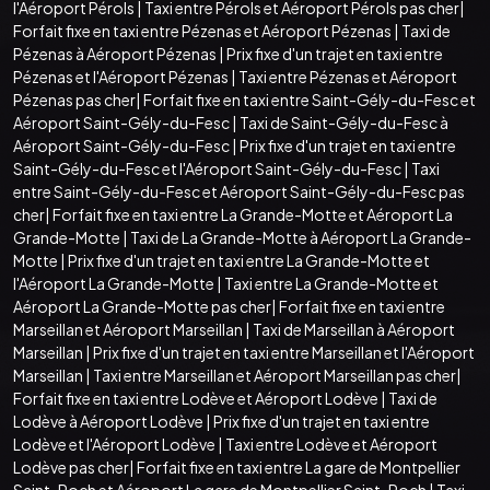
l'Aéroport Pérols
|
Taxi entre Pérols et Aéroport Pérols pas cher
|
Forfait fixe en taxi entre Pézenas et Aéroport Pézenas
|
Taxi de
Pézenas à Aéroport Pézenas
|
Prix fixe d'un trajet en taxi entre
Pézenas et l'Aéroport Pézenas
|
Taxi entre Pézenas et Aéroport
Pézenas pas cher
|
Forfait fixe en taxi entre Saint-Gély-du-Fesc et
Aéroport Saint-Gély-du-Fesc
|
Taxi de Saint-Gély-du-Fesc à
Aéroport Saint-Gély-du-Fesc
|
Prix fixe d'un trajet en taxi entre
Saint-Gély-du-Fesc et l'Aéroport Saint-Gély-du-Fesc
|
Taxi
entre Saint-Gély-du-Fesc et Aéroport Saint-Gély-du-Fesc pas
cher
|
Forfait fixe en taxi entre La Grande-Motte et Aéroport La
Grande-Motte
|
Taxi de La Grande-Motte à Aéroport La Grande-
Motte
|
Prix fixe d'un trajet en taxi entre La Grande-Motte et
l'Aéroport La Grande-Motte
|
Taxi entre La Grande-Motte et
Aéroport La Grande-Motte pas cher
|
Forfait fixe en taxi entre
Marseillan et Aéroport Marseillan
|
Taxi de Marseillan à Aéroport
Marseillan
|
Prix fixe d'un trajet en taxi entre Marseillan et l'Aéroport
Marseillan
|
Taxi entre Marseillan et Aéroport Marseillan pas cher
|
Forfait fixe en taxi entre Lodève et Aéroport Lodève
|
Taxi de
Lodève à Aéroport Lodève
|
Prix fixe d'un trajet en taxi entre
Lodève et l'Aéroport Lodève
|
Taxi entre Lodève et Aéroport
Lodève pas cher
|
Forfait fixe en taxi entre La gare de Montpellier
Saint-Roch et Aéroport La gare de Montpellier Saint-Roch
|
Taxi