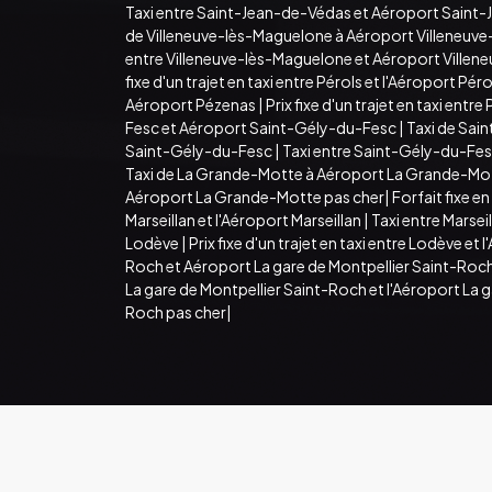
Taxi entre Saint-Jean-de-Védas et Aéroport Saint
de Villeneuve-lès-Maguelone à Aéroport Villeneuv
entre Villeneuve-lès-Maguelone et Aéroport Villen
fixe d'un trajet en taxi entre Pérols et l'Aéroport Péro
Aéroport Pézenas
|
Prix fixe d'un trajet en taxi ent
Fesc et Aéroport Saint-Gély-du-Fesc
|
Taxi de Sai
Saint-Gély-du-Fesc
|
Taxi entre Saint-Gély-du-Fe
Taxi de La Grande-Motte à Aéroport La Grande-Mo
Aéroport La Grande-Motte pas cher
|
Forfait fixe en
Marseillan et l'Aéroport Marseillan
|
Taxi entre Marsei
Lodève
|
Prix fixe d'un trajet en taxi entre Lodève et
Roch et Aéroport La gare de Montpellier Saint-Roc
La gare de Montpellier Saint-Roch et l'Aéroport La 
Roch pas cher
|
© Copyright © (S3) 2021- 2026 FORFAIT TAXI AERO
Création par