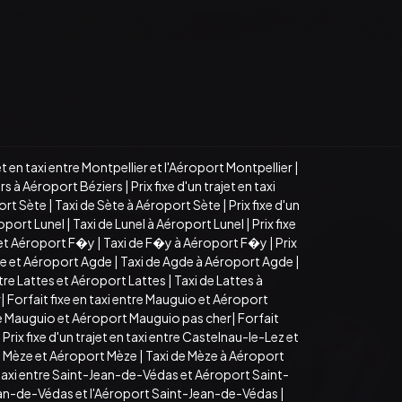
jet en taxi entre Montpellier et l'Aéroport Montpellier
|
ers à Aéroport Béziers
|
Prix fixe d'un trajet en taxi
port Sète
|
Taxi de Sète à Aéroport Sète
|
Prix fixe d'un
roport Lunel
|
Taxi de Lunel à Aéroport Lunel
|
Prix fixe
y et Aéroport F�y
|
Taxi de F�y à Aéroport F�y
|
Prix
gde et Aéroport Agde
|
Taxi de Agde à Aéroport Agde
|
entre Lattes et Aéroport Lattes
|
Taxi de Lattes à
r
|
Forfait fixe en taxi entre Mauguio et Aéroport
re Mauguio et Aéroport Mauguio pas cher
|
Forfait
|
Prix fixe d'un trajet en taxi entre Castelnau-le-Lez et
tre Mèze et Aéroport Mèze
|
Taxi de Mèze à Aéroport
n taxi entre Saint-Jean-de-Védas et Aéroport Saint-
t-Jean-de-Védas et l'Aéroport Saint-Jean-de-Védas
|