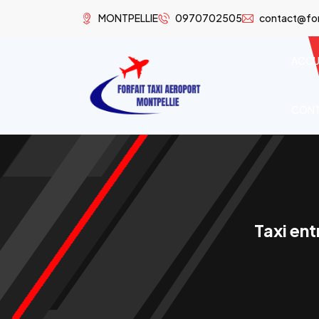
MONTPELLIE
0970702505
contact@forf
ACCU
CON
Taxi en