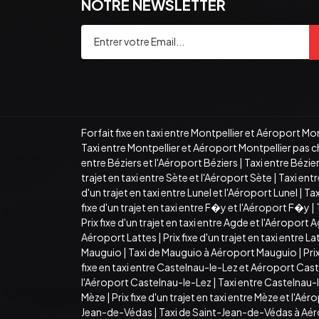
NOTRE NEWSLETTER
Forfait fixe en taxi entre Montpellier et Aéroport Mo
Taxi entre Montpellier et Aéroport Montpellier pas c
entre Béziers et l'Aéroport Béziers
|
Taxi entre Bézie
trajet en taxi entre Sète et l'Aéroport Sète
|
Taxi ent
d'un trajet en taxi entre Lunel et l'Aéroport Lunel
|
Tax
fixe d'un trajet en taxi entre F�y et l'Aéroport F�y
|
Prix fixe d'un trajet en taxi entre Agde et l'Aéroport 
Aéroport Lattes
|
Prix fixe d'un trajet en taxi entre L
Mauguio
|
Taxi de Mauguio à Aéroport Mauguio
|
Pri
fixe en taxi entre Castelnau-le-Lez et Aéroport Cas
l'Aéroport Castelnau-le-Lez
|
Taxi entre Castelnau-
Mèze
|
Prix fixe d'un trajet en taxi entre Mèze et l'Aé
Jean-de-Védas
|
Taxi de Saint-Jean-de-Védas à Aé