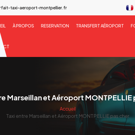
ait-taxi-aeroport-montpellier.fr
EIL
À PROPOS
RESERVATION
TRANSFERT AÉROPORT
F
TACT
tre Marseillan et Aéroport MONTPELLIE 
Accueil
Taxi entre Marseillan et Aéroport MONTPELLIE pas cher