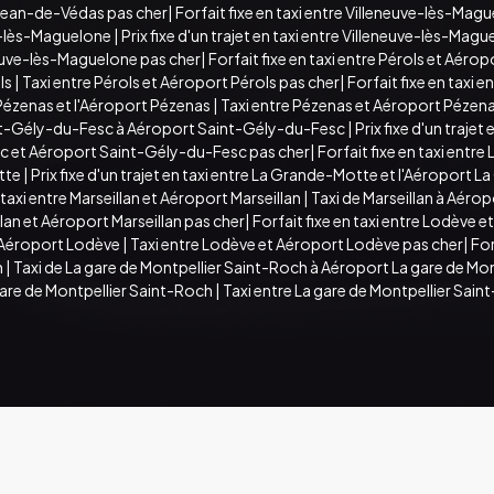
-Jean-de-Védas pas cher
|
Forfait fixe en taxi entre Villeneuve-lès-Ma
e-lès-Maguelone
|
Prix fixe d'un trajet en taxi entre Villeneuve-lès-Ma
euve-lès-Maguelone pas cher
|
Forfait fixe en taxi entre Pérols et Aérop
ls
|
Taxi entre Pérols et Aéroport Pérols pas cher
|
Forfait fixe en taxi
re Pézenas et l'Aéroport Pézenas
|
Taxi entre Pézenas et Aéroport Pézena
nt-Gély-du-Fesc à Aéroport Saint-Gély-du-Fesc
|
Prix fixe d'un traje
sc et Aéroport Saint-Gély-du-Fesc pas cher
|
Forfait fixe en taxi ent
tte
|
Prix fixe d'un trajet en taxi entre La Grande-Motte et l'Aéroport
 taxi entre Marseillan et Aéroport Marseillan
|
Taxi de Marseillan à Aérop
llan et Aéroport Marseillan pas cher
|
Forfait fixe en taxi entre Lodève 
 l'Aéroport Lodève
|
Taxi entre Lodève et Aéroport Lodève pas cher
|
For
h
|
Taxi de La gare de Montpellier Saint-Roch à Aéroport La gare de Mo
gare de Montpellier Saint-Roch
|
Taxi entre La gare de Montpellier Sain
PORT MONTPELLIE .Tous droits réservés .