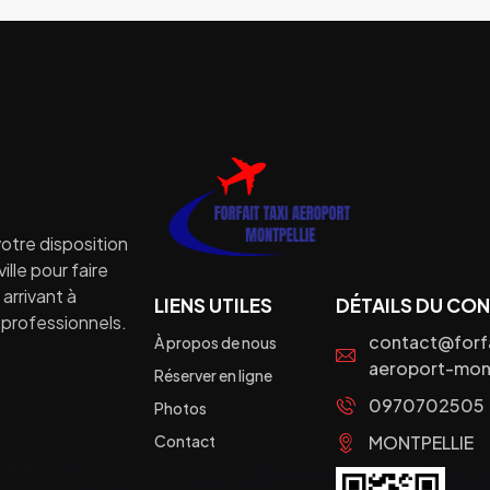
otre disposition
lle pour faire
arrivant à
LIENS UTILES
DÉTAILS DU CO
professionnels.
contact@forfa
À propos de nous
aeroport-mont
Réserver en ligne
0970702505
Photos
Contact
MONTPELLIE