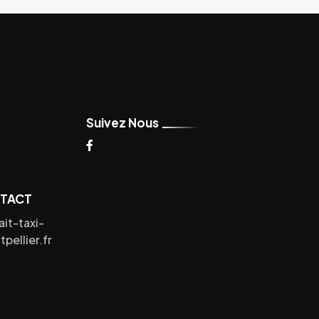
Suivez Nous
NTACT
it-taxi-
pellier.fr