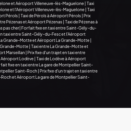
guelone et Aéroport Villeneuve-lès-Maguelone
|
Taxi
guelone et l'Aéroport Villeneuve-lès-Maguelone
|
Taxi
ort Pérols
|
Taxi de Pérols à Aéroport Pérols
|
Prix
 entre Pézenas et Aéroport Pézenas
|
Taxi de Pézenas à
s pas cher
|
Forfait fixe en taxi entre Saint-Gély-du-
t en taxi entre Saint-Gély-du-Fesc et l'Aéroport
re La Grande-Motte et Aéroport La Grande-Motte
|
 La Grande-Motte
|
Taxi entre La Grande-Motte et
ort Marseillan
|
Prix fixe d'un trajet en taxi entre
et Aéroport Lodève
|
Taxi de Lodève à Aéroport
fait fixe en taxi entre La gare de Montpellier Saint-
ntpellier Saint-Roch
|
Prix fixe d'un trajet en taxi entre
t-Roch et Aéroport La gare de Montpellier Saint-
Mentions légales
Espace Pro