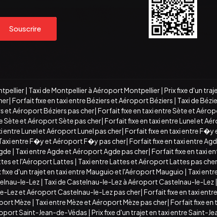
Souscrire
ntpellier
|
Taxi de Montpellier à Aéroport Montpellier
|
Prix fixe d'un tra
her
|
Forfait fixe en taxi entre Béziers et Aéroport Béziers
|
Taxi de Bézi
rs et Aéroport Béziers pas cher
|
Forfait fixe en taxi entre Sète et Aéro
re Sète et Aéroport Sète pas cher
|
Forfait fixe en taxi entre Lunel et Aé
i entre Lunel et Aéroport Lunel pas cher
|
Forfait fixe en taxi entre F�
Taxi entre F�y et Aéroport F�y pas cher
|
Forfait fixe en taxi entre A
Agde
|
Taxi entre Agde et Aéroport Agde pas cher
|
Forfait fixe en taxi 
attes et l'Aéroport Lattes
|
Taxi entre Lattes et Aéroport Lattes pas che
x fixe d'un trajet en taxi entre Mauguio et l'Aéroport Mauguio
|
Taxi ent
telnau-le-Lez
|
Taxi de Castelnau-le-Lez à Aéroport Castelnau-le-Lez
le-Lez et Aéroport Castelnau-le-Lez pas cher
|
Forfait fixe en taxi en
roport Mèze
|
Taxi entre Mèze et Aéroport Mèze pas cher
|
Forfait fixe e
roport Saint-Jean-de-Védas
|
Prix fixe d'un trajet en taxi entre Sain