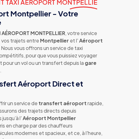
IT TAXI AEROPORT MONTPELLIE
ort Montpellier - Votre
é
XI AÉROPORT MONTPELLIER
, votre service
 vos trajets entre
Montpellier
et l'
Aéroport
. Nous vous offrons un service de taxi
 compétitifs, pour que vous puissiez voyager
t pour un vol ou un transfert depuis la
gare
.
sfert Aéroport Direct et
frir un service de
transfert aéroport
rapide,
ssurons des trajets directs depuis
 jusqu’à l'
Aéroport Montpellier
pris en charge par des chauffeurs
icules modernes et spacieux, et ce, à l'heure,